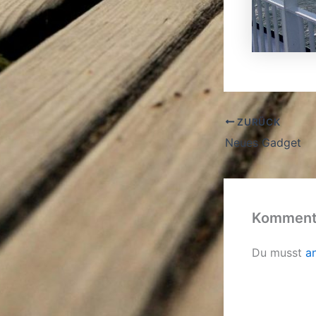
ZURÜCK
Neues Gadget
Kommenta
Du musst
a