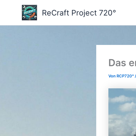
Zum
Inhalt
ReCraft Project 720°
springen
Das e
Von
RCP720°